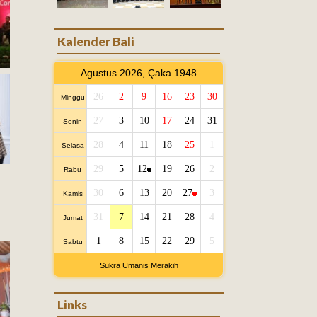
Kalender Bali
Agustus 2026, Çaka 1948
26
2
9
16
23
30
Minggu
27
3
10
17
24
31
Senin
28
4
11
18
25
1
Selasa
29
5
12
19
26
2
Rabu
30
6
13
20
27
3
Kamis
31
7
14
21
28
4
Jumat
1
8
15
22
29
5
Sabtu
Sukra Umanis Merakih
Links