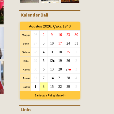
Kalender Bali
Agustus 2026, Çaka 1948
26
2
9
16
23
30
Minggu
27
3
10
17
24
31
Senin
28
4
11
18
25
1
Selasa
29
5
12
19
26
2
Rabu
30
6
13
20
27
3
Kamis
31
7
14
21
28
4
Jumat
1
8
15
22
29
5
Sabtu
Saniscara Paing Merakih
Links