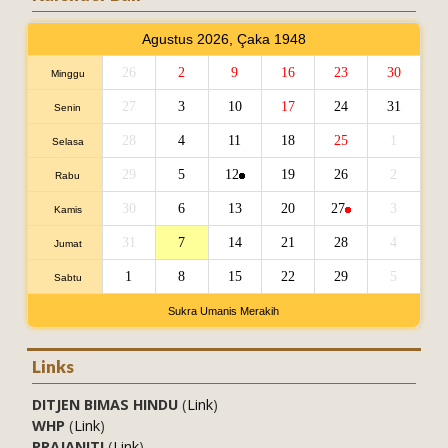
Agustus 2026, Çaka 1948
26
2
9
16
23
30
Minggu
27
3
10
17
24
31
Senin
28
4
11
18
25
1
Selasa
29
5
12
19
26
2
Rabu
30
6
13
20
27
3
Kamis
31
7
14
21
28
4
Jumat
1
8
15
22
29
5
Sabtu
Sukra Umanis Merakih
Links
DITJEN BIMAS HINDU
(
Link
)
WHP
(
Link
)
PRAJANITI
(
Link
)