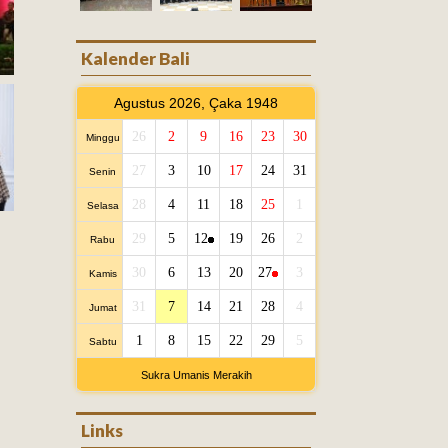
Kalender Bali
Agustus 2026, Çaka 1948
26
2
9
16
23
30
Minggu
27
3
10
17
24
31
Senin
28
4
11
18
25
1
Selasa
29
5
12
19
26
2
Rabu
30
6
13
20
27
3
Kamis
31
7
14
21
28
4
Jumat
1
8
15
22
29
5
Sabtu
Sukra Umanis Merakih
Links