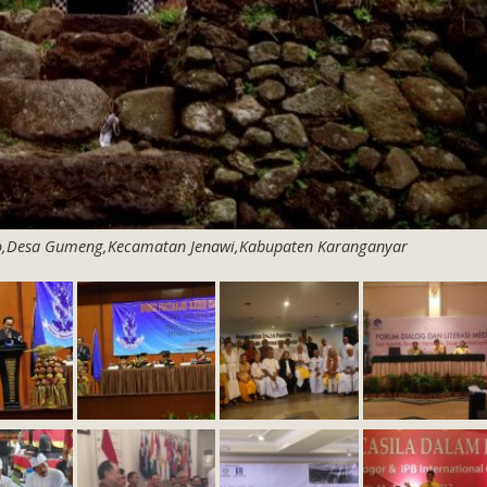
tho,Desa Gumeng,Kecamatan Jenawi,Kabupaten Karanganyar