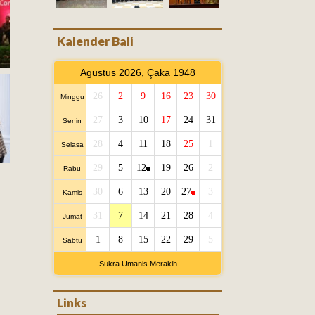
Kalender Bali
Agustus 2026, Çaka 1948
26
2
9
16
23
30
Minggu
27
3
10
17
24
31
Senin
28
4
11
18
25
1
Selasa
29
5
12
19
26
2
Rabu
30
6
13
20
27
3
Kamis
31
7
14
21
28
4
Jumat
1
8
15
22
29
5
Sabtu
Sukra Umanis Merakih
Links