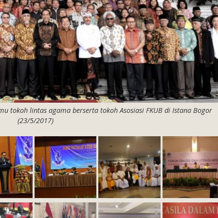
emu tokoh lintas agama berserta tokoh Asosiasi FKUB di Istana Bogor
(23/5/2017)