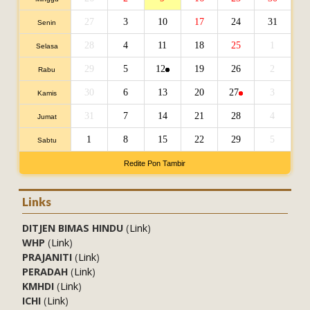
27
3
10
17
24
31
Senin
28
4
11
18
25
1
Selasa
29
5
12
19
26
2
Rabu
30
6
13
20
27
3
Kamis
31
7
14
21
28
4
Jumat
1
8
15
22
29
5
Sabtu
Redite Pon Tambir
Links
DITJEN BIMAS HINDU
(
Link
)
WHP
(
Link
)
PRAJANITI
(
Link
)
PERADAH
(
Link
)
KMHDI
(
Link
)
ICHI
(
Link
)