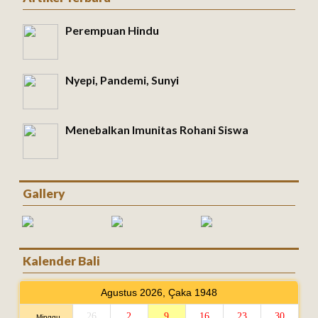
Perempuan Hindu
Nyepi, Pandemi, Sunyi
Menebalkan Imunitas Rohani Siswa
Gallery
Kalender Bali
Agustus 2026, Çaka 1948
26
2
9
16
23
30
Minggu