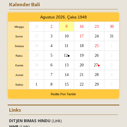
Kalender Bali
Agustus 2026, Çaka 1948
26
2
9
16
23
30
Minggu
27
3
10
17
24
31
Senin
28
4
11
18
25
1
Selasa
29
5
12
19
26
2
Rabu
30
6
13
20
27
3
Kamis
31
7
14
21
28
4
Jumat
1
8
15
22
29
5
Sabtu
Redite Pon Tambir
Links
DITJEN BIMAS HINDU
(
Link
)
WHP
(
Link
)