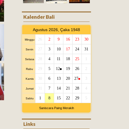
Kalender Bali
Agustus 2026, Çaka 1948
26
2
9
16
23
30
Minggu
27
3
10
17
24
31
Senin
28
4
11
18
25
1
Selasa
29
5
12
19
26
2
Rabu
30
6
13
20
27
3
Kamis
31
7
14
21
28
4
Jumat
1
8
15
22
29
5
Sabtu
Saniscara Paing Merakih
Links